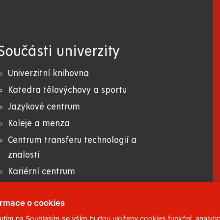
Součásti univerzity
Univerzitní knihovna
Katedra tělovýchovy a sportu
Jazykové centrum
Koleje a menza
Centrum transferu technologií a
znalostí
Kariérní centrum
Univerzitní konferenční centrum
ormace o cookies
nutím na Souhlasím se vším budou uloženy cookies funkční, analytic