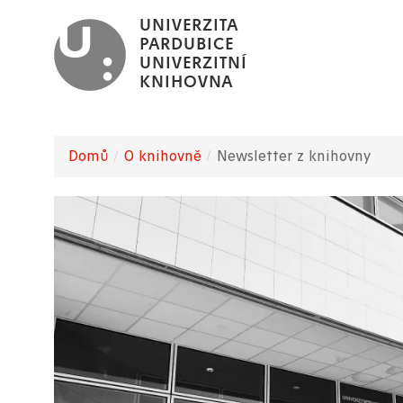
Přejít
UNIVERZITA
k
PARDUBICE
UNIVERZITNÍ
hlavnímu
KNIHOVNA
obsahu
Domů
O knihovně
Newsletter z knihovny
Drobečková
navigace