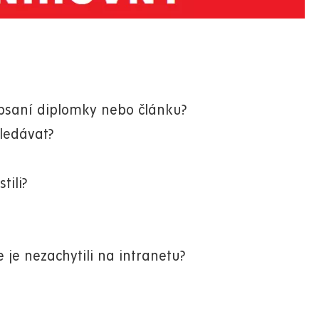
 psaní diplomky nebo článku?
ledávat?
tili?
e je nezachytili na intranetu?