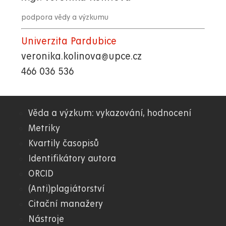
podpora vědy a výzkumu
Univerzita Pardubice
veronika.kolinova@upce.cz
466 036 536
Věda a výzkum: vykazování, hodnocení
09.
Metriky
Kvartily časopisů
Knihovna
Identifikátory autora
ORCID
(Anti)plagiátorství
Citační manažery
Nástroje