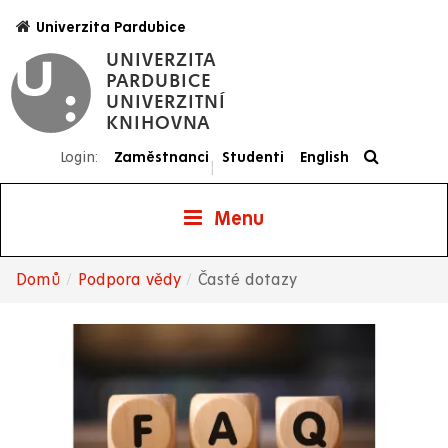
Přejít
Univerzita Pardubice
k
UNIVERZITA
hlavnímu
PARDUBICE
obsahu
UNIVERZITNÍ
KNIHOVNA
Login:
Zaměstnanci
Studenti
English
|
Menu
Domů
Podpora vědy
Časté dotazy
Drobečková
navigace