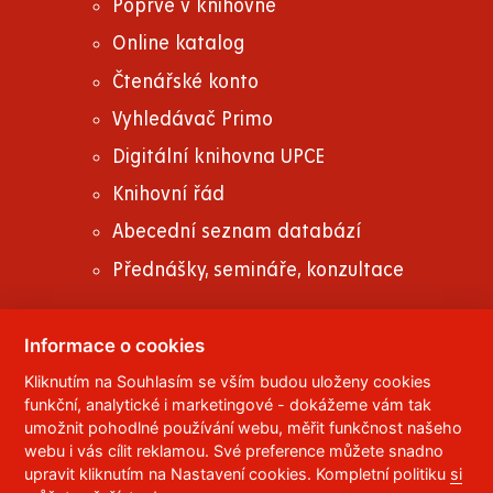
Poprvé v knihovně
Online katalog
Čtenářské konto
Vyhledávač Primo
Digitální knihovna UPCE
Knihovní řád
Abecední seznam databází
Přednášky, semináře, konzultace
Informace o cookies
Kliknutím na Souhlasím se vším budou uloženy cookies
© 2023
Univerzita Pardubice
,
Studentská 95
,
funkční, analytické i marketingové - dokážeme vám tak
532 10
Pardubice 2
umožnit pohodlné používání webu, měřit funkčnost našeho
Telefon:
466 036 111, 466 036 112, 466 036 113
webu i vás cílit reklamou. Své preference můžete snadno
upravit kliknutím na Nastavení cookies. Kompletní politiku
si
,
Správce webu
RSS