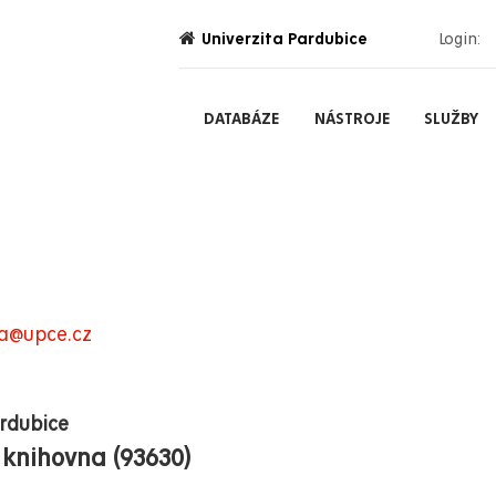
Univerzita Pardubice
Login:
DATABÁZE
NÁSTROJE
SLUŽBY
va@upce.cz
ardubice
 knihovna (93630)