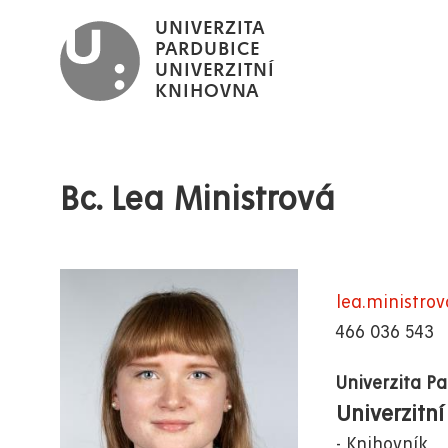
Přejít
UNIVERZITA
k
PARDUBICE
UNIVERZITNÍ
hlavnímu
KNIHOVNA
obsahu
Bc. Lea Ministrová
lea.ministro
466 036 543
Univerzita P
Univerzitní
Knihovník