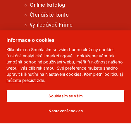
Online katalog
Čtenářské konto
Vyhledávač Primo
Digitální knihovna UPCE
Informace o cookies
Knihovní řád
Kliknutím na Souhlasím se vším budou uloženy cookies
Abecední seznam databází
funkční, analytické i marketingové - dokážeme vám tak
umožnit pohodlné používání webu, měřit funkčnost našeho
Přednášky, semináře, konzultace
webu i vás cílit reklamou. Své preference můžete snadno
upravit kliknutím na Nastavení cookies. Kompletní politiku
si
můžete přečíst zde
.
© 2023
Univerzita Pardubice
,
Studentská 95
,
Souhlasím se vším
532 10
Pardubice 2
Nastavení cookies
Telefon:
466 036 111, 466 036 112, 466 036 113
,
Správce webu
RSS
ID datové schránky:
f5vj9hu