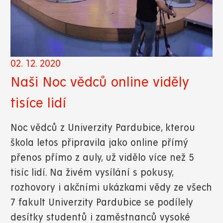
02. 12. 2020
Naši Noc vědců online viděly
tisíce lidí
Noc vědců z Univerzity Pardubice, kterou
škola letos připravila jako online přímý
přenos přímo z auly, už vidělo více než 5
tisíc lidí. Na živém vysílání s pokusy,
rozhovory i akčními ukázkami vědy ze všech
7 fakult Univerzity Pardubice se podílely
desítky studentů i zaměstnanců vysoké