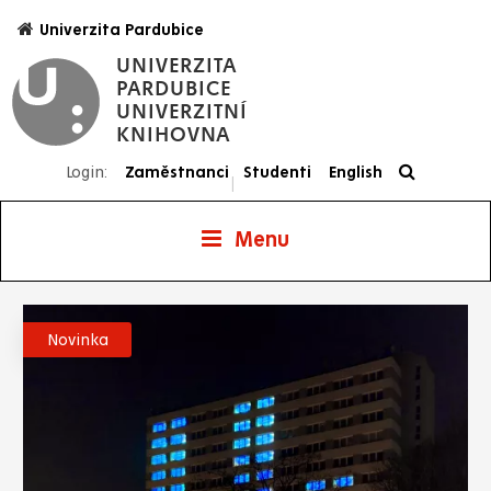
Přejít
Univerzita Pardubice
k
UNIVERZITA
hlavnímu
PARDUBICE
obsahu
UNIVERZITNÍ
KNIHOVNA
Login:
Zaměstnanci
Studenti
English
|
Menu
Novinka